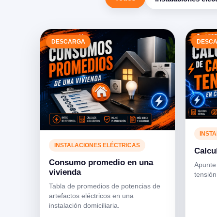
DESCARGA
DESC
INST
INSTALACIONES ELÉCTRICAS
Calcu
Consumo promedio en una
Apunte 
vivienda
tensión
Tabla de promedios de potencias de
artefactos eléctricos en una
instalación domiciliaria.