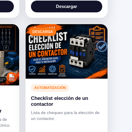
Descargar
DESCARGA
AUTOMATIZACIÓN
Checklist elección de un
contactor
r
Lista de chequeo para la elección de
un contactor.
a de
trico.