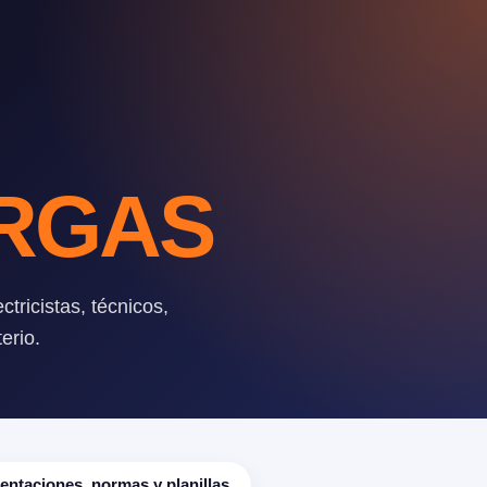
RGAS
tricistas, técnicos,
erio.
ntaciones, normas y planillas