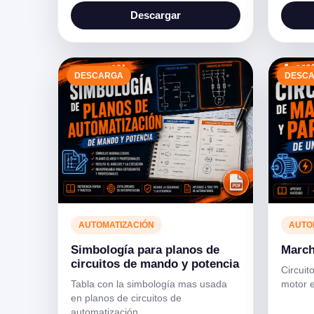
Descargar
DESCARGA
DESC
AUTOMATIZACIÓN
AUTO
Simbología para planos de
March
circuitos de mando y potencia
Circuit
Tabla con la simbología mas usada
motor e
en planos de circuitos de
automatización.