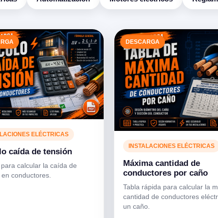
ARGA
DESCARGA
ALACIONES ELÉCTRICAS
INSTALACIONES ELÉCTRICAS
lo caída de tensión
Máxima cantidad de
para calcular la caída de
conductores por caño
 en conductores.
Tabla rápida para calcular la 
cantidad de conductores eléctr
un caño.